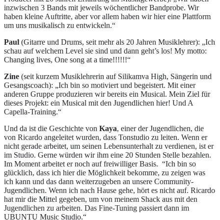
inzwischen 3 Bands mit jeweils wöchentlicher Bandprobe. Wir
haben kleine Auftritte, aber vor allem haben wir hier eine Plattform
um uns musikalisch zu entwickeln.“
Paul
(Gitarre und Drums, seit mehr als 20 Jahren Musiklehrer): „Ich
schau auf welchem Level sie sind und dann geht’s los! My motto:
Changing lives, One song at a time!!!!!!“
Zine
(seit kurzem Musiklehrerin auf Silikamva High, Sängerin und
Gesangscoach): „Ich bin so motiviert und begeistert. Mit einer
anderen Gruppe produzieren wir bereits ein Musical. Mein Ziel für
dieses Projekt: ein Musical mit den Jugendlichen hier! Und A
Capella-Training.“
Und da ist die Geschichte von
Kaya
, einer der Jugendlichen, die
von Ricardo angeleitet wurden, dass Tonstudio zu leiten. Wenn er
nicht gerade arbeitet, um seinen Lebensunterhalt zu verdienen, ist er
im Studio. Gerne würden wir ihm eine 20 Stunden Stelle bezahlen.
Im Moment arbeitet er noch auf freiwilliger Basis. “Ich bin so
glücklich, dass ich hier die Möglichkeit bekomme, zu zeigen was
ich kann und das dann weiterzugeben an unsere Community-
Jugendlichen. Wenn ich nach Hause gehe, hört es nicht auf. Ricardo
hat mir die Mittel gegeben, um von meinem Shack aus mit den
Jugendlichen zu arbeiten. Das Fine-Tuning passiert dann im
UBUNTU Music Studio.“