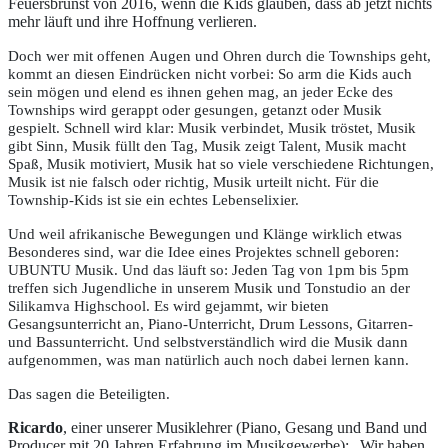
Feuersbrunst von 2016, wenn die Kids glauben, dass ab jetzt nichts
mehr läuft und ihre Hoffnung verlieren.
Doch wer mit offenen Augen und Ohren durch die Townships geht,
kommt an diesen Eindrücken nicht vorbei: So arm die Kids auch
sein mögen und elend es ihnen gehen mag, an jeder Ecke des
Townships wird gerappt oder gesungen, getanzt oder Musik
gespielt. Schnell wird klar: Musik verbindet, Musik tröstet, Musik
gibt Sinn, Musik füllt
den Tag, Musik zeigt Talent, Musik macht
Spaß, Musik motiviert, Musik hat so viele verschiedene Richtungen,
Musik ist nie falsch oder richtig, Musik urteilt nicht. Für die
Township-Kids ist sie ein echtes Lebenselixier.
Und weil afrikanische
Bewegungen und Klänge wirklich etwas
Besonderes sind, war die Idee eines
Projektes schnell geboren:
UBUNTU Musik. Und das läuft so: Jeden Tag von 1pm
bis 5pm
treffen sich Jugendliche in unserem Musik und Tonstudio an der
Silikamva Highschool. Es wird gejammt, wir bieten
Gesangsunterricht an, Piano-Unterricht,
Drum Lessons, Gitarren-
und Bassunterricht. Und selbstverständlich wird die
Musik dann
aufgenommen, was man natürlich auch noch dabei lernen kann.
Das sagen die Beteiligten.
Ricardo
, einer unserer Musiklehrer (Piano, Gesang und Band und
Producer mit 20 Jahren Erfahrung im Musikgewerbe): „Wir haben