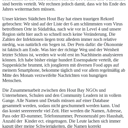
sind bereits verteilt. Wir rechnen jedoch damit, dass wir bis Ende des
Jahres weitermachen müssen.
Unser kleines Städtchen Hout Bay hat einen traurigen Rekord
gebrochen: Wir sind auf der Liste der 6 am schlimmsten vom Virus
betroffenen Orte in Südafrika, nach wie vor in Level 4 und unsere
Region sieht hier auch so schnell noch keine Veränderung. Die
Zahlen der Infektionen liegen trotz alledem immer noch relative
niedrig, was natürlich ein Segen ist. Der Preis dafür: die Ökonomie
ist faktisch am Ende. Was hier der richtige Weg und der Weisheit
letzter Schluss ist, werden wir wohl erst im Nachhinein analysieren
können. Ich habe bisher einige hundert Essenspakete verteilt, die
Suppenküche brummt, ich jonglieren mit diversen Food apps auf
meinem Smartphone, bekomme täglich und vor allem regelmäßig ab
Mitte des Monats verzweifelte Nachrichten von hungrigen
Menschen.
Die Zusammenarbeit zwischen den Hout Bay NGOs und
Unternehmen, Schulen und den Community Leadern ist in vollem
Gange. Alle Namen und Details müssen auf einer Database
gesammelt werden, sodass nicht geschummelt werden kann. Und
das kostet seeeeeeeehr viel Zeit. Hier werden die Namen, Adresse,
Pass oder ID-nummer, Telefonnummer, Personenzahl pro Haushalt,
Anzahl der Kinder ect. eingetragen. Die Leute lachen sich immer
kaputt über meine Schwierigkeiten, die Namen korrekt