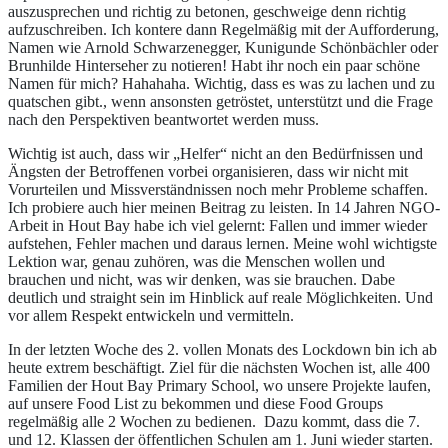
auszusprechen und richtig zu betonen, geschweige denn richtig
aufzuschreiben. Ich kontere dann Regelmäßig mit der Aufforderung,
Namen wie Arnold Schwarzenegger, Kunigunde Schönbächler oder
Brunhilde Hinterseher zu notieren! Habt ihr noch ein paar schöne
Namen für mich? Hahahaha. Wichtig, dass es was zu lachen und zu
quatschen gibt., wenn ansonsten getröstet, unterstützt und die Frage
nach den Perspektiven beantwortet werden muss.
Wichtig ist auch, dass wir „Helfer“ nicht an den Bedürfnissen und
Ängsten der Betroffenen vorbei organisieren, dass wir nicht mit
Vorurteilen und Missverständnissen noch mehr Probleme schaffen.
Ich probiere auch hier meinen Beitrag zu leisten. In 14 Jahren NGO-
Arbeit in Hout Bay habe ich viel gelernt: Fallen und immer wieder
aufstehen, Fehler machen und daraus lernen. Meine wohl wichtigste
Lektion war, genau zuhören, was die Menschen wollen und
brauchen und nicht, was wir denken, was sie brauchen. Dabe
deutlich und straight sein im Hinblick auf reale Möglichkeiten. Und
vor allem Respekt entwickeln und vermitteln.
In der letzten Woche des 2. vollen Monats des Lockdown bin ich ab
heute extrem beschäftigt. Ziel für die nächsten Wochen ist, alle 400
Familien der Hout Bay Primary School, wo unsere Projekte laufen,
auf unsere Food List zu bekommen und diese Food Groups
regelmäßig alle 2 Wochen zu bedienen. Dazu kommt, dass die 7.
und 12. Klassen der öffentlichen Schulen am 1. Juni wieder starten.